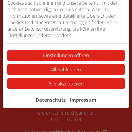
Cookies auch ablehnen und unsere Seite nur mit den
technisch notwendigen Cookies nutzen. Weitere
Informationen, sowie eine detaillierte Übersicht der
Cookies und eingesetzten Technologien finden Sie in
unserer Datenschutzerklärung. Sie können Ihre
Einstellungen jederzeit ändern.
Bitte das
Cookie-Consent-Tool öffnen
, um die für dieses
Element notwendigen Cookies zu akzeptieren.
Einstellungen öffnen
Alle ablehnen
Footer - Kontaktdaten und Öffnungszeiten
Kontakt
Alle akzeptieren
BHG Bau-Betriebs GmbH
Mombacher Str. 48
Datenschutz
Impressum
55122 Mainz
Telefonisch erreichbar unter:
06131 670874