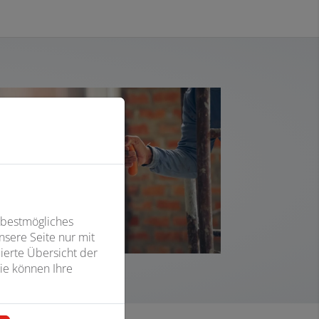
 bestmögliches
sere Seite nur mit
ierte Übersicht der
ie können Ihre