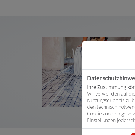
Datenschutzhinwe
Ihre Zustimmung könn
Wir verwenden auf die
Nutzungserlebnis zu b
den technisch notwend
Cookies und eingesetz
Einstellungen jederzei