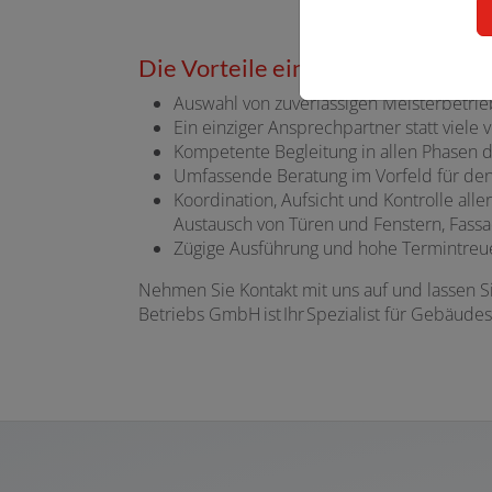
Die Vorteile einer Gebäudesani
Auswahl von zuverlässigen Meisterbetrieb
Ein einziger Ansprechpartner statt viel
Kompetente Begleitung in allen Phasen
Umfassende Beratung im Vorfeld für den
Koordination, Aufsicht und Kontrolle all
Austausch von Türen und Fenstern, Fas
Zügige Ausführung und hohe Termintreu
Nehmen Sie Kontakt mit uns auf und lassen Si
Betriebs GmbH ist Ihr Spezialist für Gebäudes