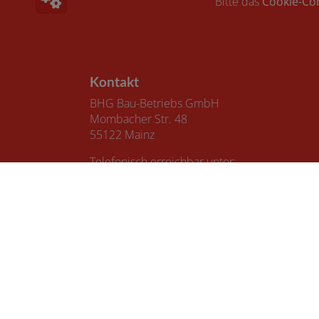
Bitte das
Cookie-Co
Footer - Kontaktdaten und Öffnungszeiten
Kontakt
BHG Bau-Betriebs GmbH
Mombacher Str. 48
55122 Mainz
Telefonisch erreichbar unter:
06131 670874
E-Mail:
mainz@bhg-bau-betrieb.de