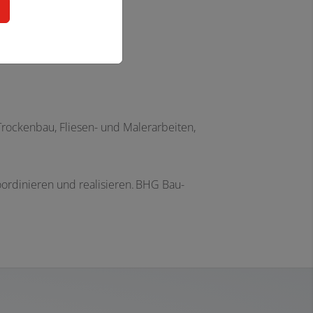
n
 Trockenbau, Fliesen- und Malerarbeiten,
oordinieren und realisieren. BHG Bau-