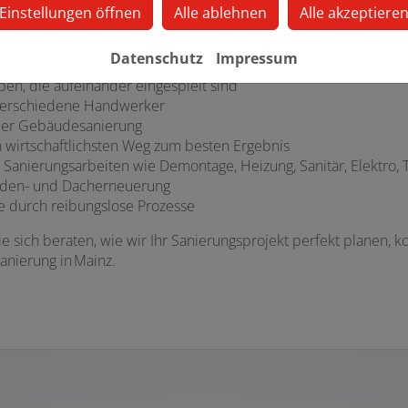
Einstellungen öffnen
Alle ablehnen
Alle akzeptiere
erung mit BHG Bau-Betriebs GmbH
Datenschutz
Impressum
en, die aufeinander eingespielt sind
e verschiedene Handwerker
 der Gebäudesanierung
 wirtschaftlichsten Weg zum besten Ergebnis
er Sanierungsarbeiten wie Demontage, Heizung, Sanitär, Elektro,
saden- und Dacherneuerung
e durch reibungslose Prozesse
e sich beraten, wie wir Ihr Sanierungsprojekt perfekt planen, k
anierung in Mainz.