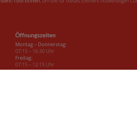
nsent-Tool öffnen
, um die für dieses Element notwendigen Coo
Öffnungszeiten
Montag – Donnerstag:
07:15 – 16:30 Uhr
Freitag:
07:15 – 12:15 Uhr
Impressum